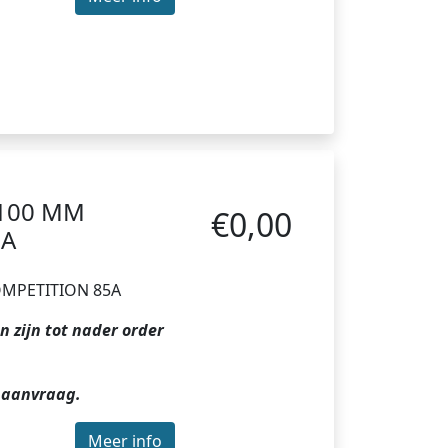
 100 MM
€0,00
5A
OMPETITION 85A
 zijn tot nader order
 aanvraag.
Meer info