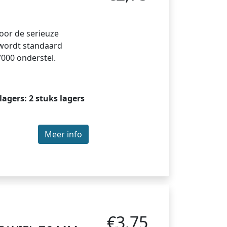
voor de serieuze
r wordt standaard
7000 onderstel.
 lagers: 2 stuks lagers
Meer info
€3,75