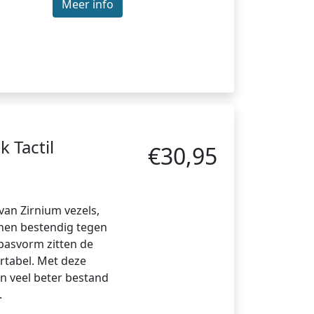
Meer info
 Tactil
€30,95
an Zirnium vezels,
nen bestendig tegen
 pasvorm zitten de
tabel. Met deze
n veel beter bestand
.