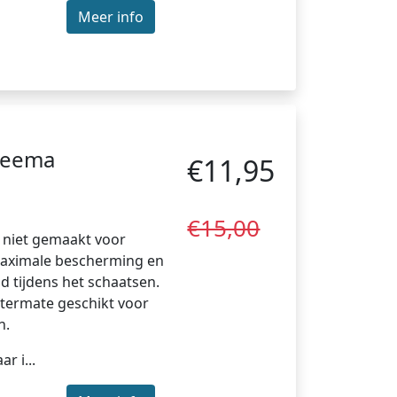
Meer info
neema
€11,95
€15,00
niet gemaakt voor
aximale bescherming en
 tijdens het schaatsen.
termate geschikt voor
n.
r i...