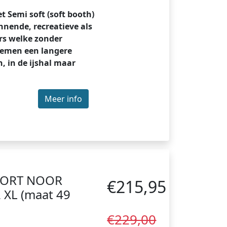
 Semi soft (soft booth)
nnende, recreatieve als
rs welke zonder
lemen een langere
, in de ijshal maar
Meer info
FORT NOOR
€215,95
 XL (maat 49
€229,00