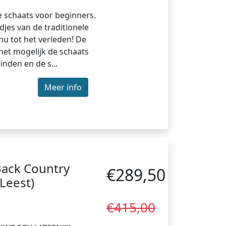
te schaats voor beginners.
jes van de traditionele
u tot het verleden! De
et mogelijk de schaats
inden en de s...
Meer info
Back Country
€289,50
Leest)
€415,00