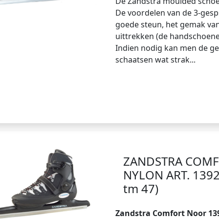
De Zandstra moulded schoen
De voordelen van de 3-gesp
goede steun, het gemak van
uittrekken (de handschoenen
Indien nodig kan men de g
schaatsen wat strak...
ZANDSTRA COM
NYLON ART. 1392 
tm 47)
Zandstra Comfort Noor 13