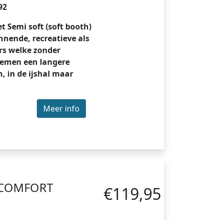
92
 Semi soft (soft booth)
nnende, recreatieve als
rs welke zonder
lemen een langere
, in de ijshal maar
Meer info
 COMFORT
€119,95
D