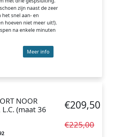
 met drie gespsluiting.
schoen zijn naast de zeer
 het snel aan- en
 hoeven niet meer uit!).
espen na enkele minuten
Meer info
FORT NOOR
€209,50
L.C. (maat 36
€225,00
92