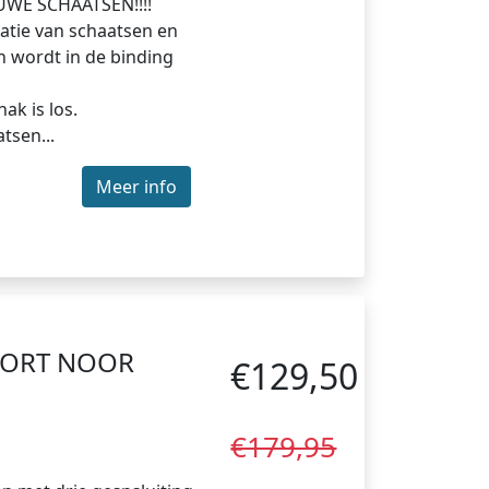
EUWE SCHAATSEN!!!!
atie van schaatsen en
n wordt in de binding
ak is los.
tsen...
Meer info
FORT NOOR
€129,50
€179,95