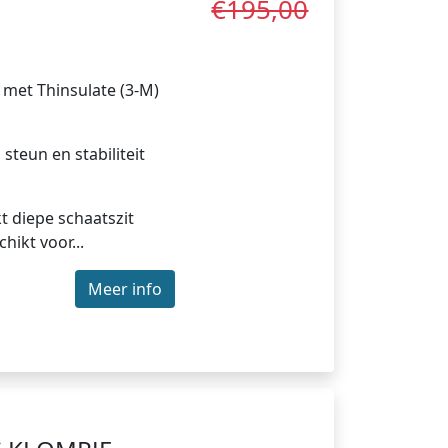
€195,00
 met Thinsulate (3-M)
steun en stabiliteit
t diepe schaatszit
hikt voor...
Meer info