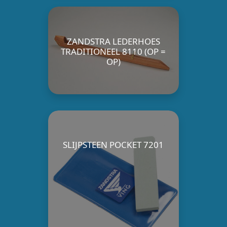
ZANDSTRA LEDERHOES
TRADITIONEEL 8110 (OP =
OP)
SLIJPSTEEN POCKET 7201