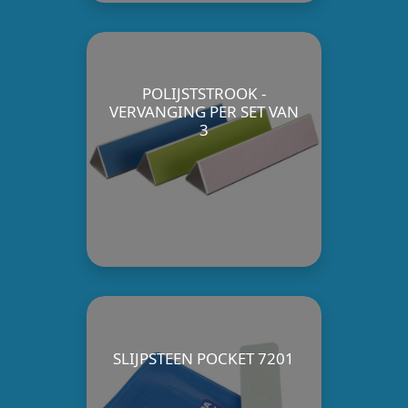
POLIJSTSTROOK -
VERVANGING PER SET VAN
3
SLIJPSTEEN POCKET 7201